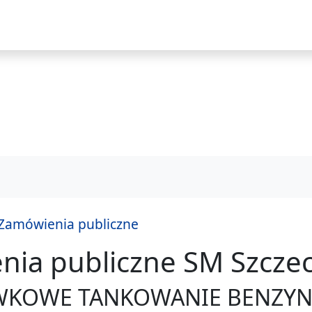
i
Zamówienia publiczne
ia publiczne SM Szczec
praw
KOWE TANKOWANIE BENZYNY