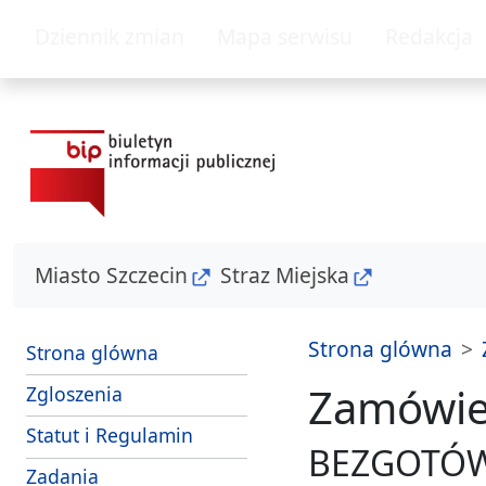
przejdz do glównego menu
przejdz do tresc
Dziennik zmian
Mapa serwisu
Redakcja
Miasto Szczecin
Straz Miejska
Strona glówna
Strona glówna
Zamówien
- sposoby przyjmowania i zalatwiania s
Zgloszenia
Strazy Miejskiej Szczecin
Statut i Regulamin
BEZGOTÓW
i srodki dzialania Strazy Miejskiej Szczecin
Zadania