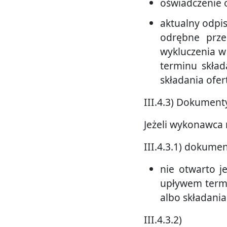
oświadczenie 
aktualny odpis 
odrębne prze
wykluczenia w 
terminu skła
składania ofer
III.4.3) Dokumen
Jeżeli wykonawca 
III.4.3.1) dokume
nie otwarto j
upływem termi
albo składania
III.4.3.2)