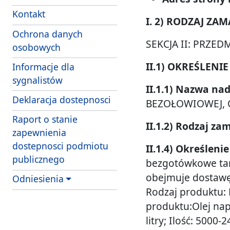
Kontakt
I. 2) RODZAJ ZA
Ochrona danych
SEKCJA II: PRZE
osobowych
II.1) OKREŚLEN
Informacje dla
sygnalistów
II.1.1) Nazwa n
Deklaracja dostepnosci
BEZOŁOWIOWEJ, 
Raport o stanie
II.1.2) Rodzaj za
zapewnienia
dostepnosci podmiotu
II.1.4) Określen
publicznego
bezgotówkowe tan
obejmuje dostawę 
Odniesienia
Rodzaj produktu: 
produktu:Olej napę
litry; Ilość: 5000