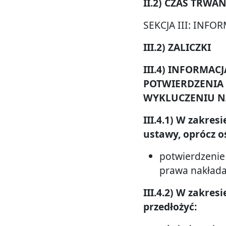
II.2) CZAS TRW
SEKCJA III: IN
III.2) ZALICZKI
III.4) INFORMA
POTWIERDZENIA
WYKLUCZENIU NA
III.4.1) W zakre
ustawy, oprócz o
potwierdzenie
prawa nakładaj
III.4.2) W zakres
przedłożyć: