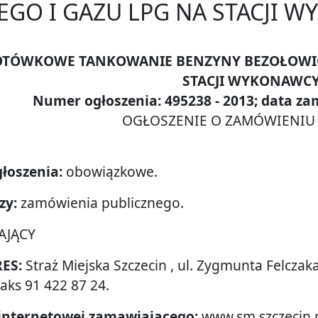
GO I GAZU LPG NA STACJI 
ZGOTÓWKOWE TANKOWANIE BENZYNY BEZOŁOWIO
Miejskiej
STACJI WYKONAWC
Numer ogłoszenia: 495238 - 2013; data zam
OGŁOSZENIE O ZAMÓWIENIU -
cin
łoszenia:
obowiązkowe.
zy:
zamówienia publicznego.
AJĄCY
RES:
Straż Miejska Szczecin , ul. Zygmunta Felczak
faks 91 422 87 24.
 internetowej zamawiającego:
www.sm.szczecin.