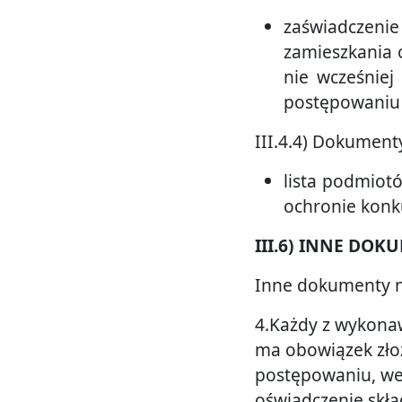
zaświadczen
zamieszkania o
nie wcześniej
postępowaniu 
III.4.4) Dokument
lista podmiot
ochronie konku
III.6) INNE DOK
Inne dokumenty ni
4.Każdy z wykona
ma obowiązek zło
postępowaniu, wed
oświadczenie skł