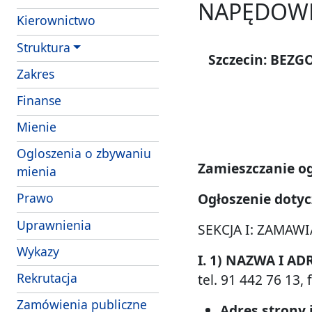
NAPĘDOWE
Kierownictwo
Struktura
Szczecin: BE
- obowiazki i uprawnienia strazników Strazy 
Zakres
Finanse
- struktura wlasnosciowa i majatek SM Szcze
Mienie
Ogloszenia o zbywaniu
Zamieszczanie og
mienia
Ogłoszenie dotyc
Prawo
Uprawnienia
SEKCJA I: ZAMAWI
Wykazy
I. 1) NAZWA I AD
Rekrutacja
tel. 91 442 76 13, 
Zamówienia publiczne
Adres strony