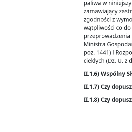
paliwa w niniejszyc
zamawiający zastr
zgodności z wymo
wątpliwości co do 
przeprowadzenia a
Ministra Gospodar
poz. 1441) i Rozp
ciekłych (Dz. U. z
II.1.6) Wspólny 
II.1.7) Czy dopusz
II.1.8) Czy dopus