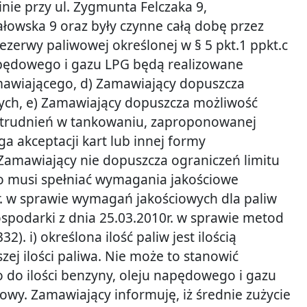
inie przy ul. Zygmunta Felczaka 9,
łowska 9 oraz były czynne całą dobę przez
ezerwy paliwowej określonej w § 5 pkt.1 ppkt.c
napędowego i gazu LPG będą realizowane
awiającego, d) Zamawiający dopuszcza
wych, e) Zamawiający dopuszcza możliwość
utrudnień w tankowaniu, zaproponowanej
akceptacji kart lub innej formy
Zamawiający nie dopuszcza ograniczeń limitu
wo musi spełniać wymagania jakościowe
r. w sprawie wymagań jakościowych dla paliw
Gospodarki z dnia 25.03.2010r. w sprawie metod
32). i) określona ilość paliw jest ilością
j ilości paliwa. Nie może to stanowić
 do ilości benzyny, oleju napędowego i gazu
owy. Zamawiający informuję, iż średnie zużycie