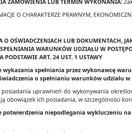
ANIA ZAMÓWIENIA LUB TERMIN WYKONANIA:
Zak
FORMACJE O CHARAKTERZE PRAWNYM, EKONOMICZ
CJA O OŚWIADCZENIACH LUB DOKUMENTACH, J
 SPEŁNIANIA WARUNKÓW UDZIAŁU W POSTĘP
 PODSTAWIE ART. 24 UST. 1 USTAWY
sie wykazania spełniania przez wykonawcę waru
świadczenia o spełnianiu warunków udziału w 
 posiadania uprawnień do wykonywania określonej 
ą obowiązek ich posiadania, w szczególności konce
ie potwierdzenia niepodlegania wykluczeniu na 