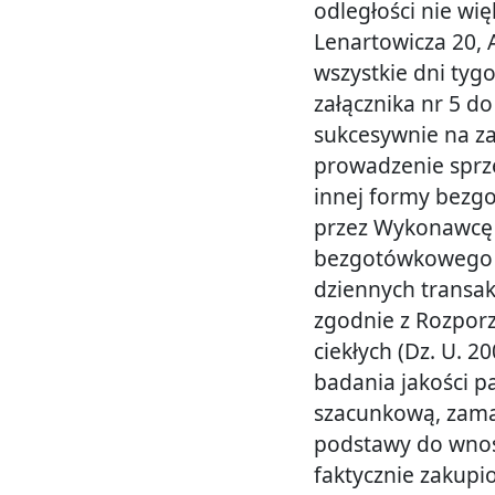
odległości nie wi
Lenartowicza 20, 
wszystkie dni tyg
załącznika nr 5 d
sukcesywnie na z
prowadzenie sprze
innej formy bezg
przez Wykonawcę 
bezgotówkowego ta
dziennych transak
zgodnie z Rozporz
ciekłych (Dz. U. 
badania jakości pal
szacunkową, zamaw
podstawy do wnosz
faktycznie zakupi