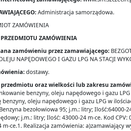
MAWIAJĄCEGO:
Administracja samorządowa.
DMIOT ZAMÓWIENIA
IE PRZEDMIOTU ZAMÓWIENIA
adana zamówieniu przez zamawiającego:
BEZGO
OLEJU NAPĘDOWEGO I GAZU LPG NA STACJI WY
mówienia:
dostawy.
ie przedmiotu oraz wielkości lub zakresu zamów
kowanie benzyny, oleju napędowego i gazu LPG n
benzyny, oleju napędowego i gazu LPG w ilościa
Benzyna bezołowiowa 95; j.m.: litry; Ilość:64000-
dowy; j.m.: litry; Ilość: 43000-24 m-ce. Kod CPV:
-24 m-ce.1. Realizacja zamówienia: a)zamawiający 