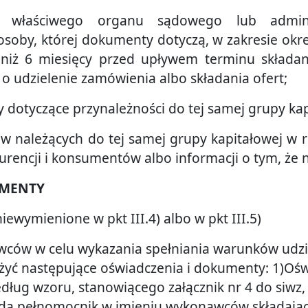
ie właściwego organu sądowego lub admini
soby, której dokumenty dotyczą, w zakresie okre
 niż 6 miesięcy przed upływem terminu składa
o udzielenie zamówienia albo składania ofert;
y dotyczące przynależności do tej samej grupy ka
ów należących do tej samej grupy kapitałowej w r
rencji i konsumentów albo informacji o tym, że n
UMENTY
ewymienione w pkt III.4) albo w pkt III.5)
wców w celu wykazania spełniania warunków udzi
żyć następujące oświadczenia i dokumenty: 1)Ośw
ług wzoru, stanowiącego załącznik nr 4 do siwz,
ada pełnomocnik w imieniu wykonawców składają