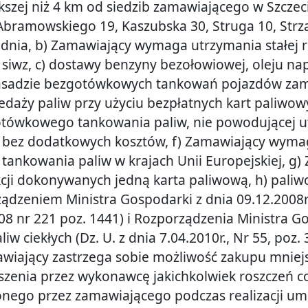
ększej niż 4 km od siedzib zamawiającego w Szczec
Abramowskiego 19, Kaszubska 30, Struga 10, Strza
odnia, b) Zamawiający wymaga utrzymania stałej r
o siwz, c) dostawy benzyny bezołowiowej, oleju 
asadzie bezgotówkowych tankowań pojazdów zam
daży paliw przy użyciu bezpłatnych kart paliwo
otówkowego tankowania paliw, nie powodującej 
bez dodatkowych kosztów, f) Zamawiający wymaga 
nkowania paliw w krajach Unii Europejskiej, g) 
cji dokonywanych jedną karta paliwową, h) pali
ądzeniem Ministra Gospodarki z dnia 09.12.2008
2008 nr 221 poz. 1441) i Rozporządzenia Ministra 
iw ciekłych (Dz. U. z dnia 7.04.2010r., Nr 55, poz. 3
iający zastrzega sobie możliwość zakupu mniejsze
enia przez wykonawcę jakichkolwiek roszczeń co
onego przez zamawiającego podczas realizacji um