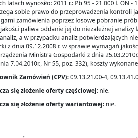
h latach wynosiło: 2011 r.: Pb 95 - 21 000 l. ON - 17 
zega sobie prawo do przeprowadzenia kontroli j
gami zamówienia poprzez losowe pobranie próbki
jakości paliwa oddanie jej do niezależnej analizy
naliz, a w przypadku analiz potwierdzających ni
ki z dnia 09.12.2008 r. w sprawie wymagań jakości
orządzenia Ministra Gospodarki z dnia 25.03.2010r
 dnia 7.04.2010r., Nr 55, poz. 332), koszty wykonan
Słownik Zamówień (CPV):
09.13.21.00-4, 09.13.41.0
cza się złożenie oferty częściowej:
nie.
zcza się złożenie oferty wariantowej:
nie.