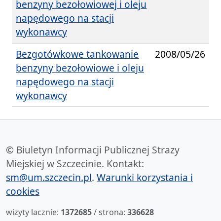
benzyny bezołowiowej i oleju
napędowego na stacji
wykonawcy
Bezgotówkowe tankowanie
2008/05/26
benzyny bezołowiowe i oleju
napędowego na stacji
wykonawcy
© Biuletyn Informacji Publicznej Strazy
Miejskiej w Szczecinie. Kontakt:
sm@um.szczecin.pl
.
Warunki korzystania i
cookies
wizyty lacznie:
1372685
/ strona:
336628