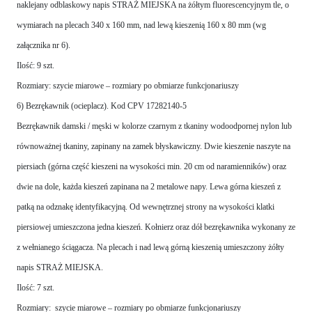
naklejany odblaskowy napis STRAŻ MIEJSKA na żółtym fluorescencyjnym tle, o
wymiarach na plecach 340 x 160 mm, nad lewą kieszenią 160 x 80 mm (wg
załącznika nr 6).
Ilość: 9 szt.
Rozmiary: szycie miarowe – rozmiary po obmiarze funkcjonariuszy
6) Bezrękawnik (ocieplacz). Kod CPV 17282140-5
Bezrękawnik damski / męski w kolorze czarnym z tkaniny wodoodpornej nylon lub
równoważnej tkaniny, zapinany na zamek błyskawiczny. Dwie kieszenie naszyte na
piersiach (górna część kieszeni na wysokości min. 20 cm od naramienników) oraz
dwie na dole, każda kieszeń zapinana na 2 metalowe napy. Lewa górna kieszeń z
patką na odznakę identyfikacyjną. Od wewnętrznej strony na wysokości klatki
piersiowej umieszczona jedna kieszeń. Kołnierz oraz dół bezrękawnika wykonany ze
z wełnianego ściągacza. Na plecach i nad lewą górną kieszenią umieszczony żółty
napis STRAŻ MIEJSKA.
Ilość: 7 szt.
Rozmiary: szycie miarowe – rozmiary po obmiarze funkcjonariuszy