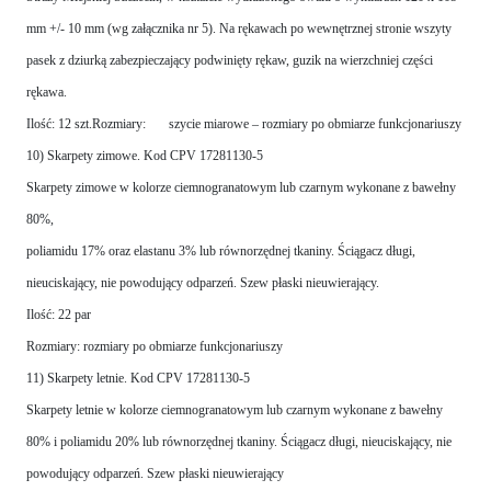
mm +/- 10 mm (wg załącznika nr 5). Na rękawach po wewnętrznej stronie wszyty
pasek z dziurką zabezpieczający podwinięty rękaw, guzik na wierzchniej części
rękawa.
Ilość: 12 szt.Rozmiary: szycie miarowe – rozmiary po obmiarze funkcjonariuszy
10) Skarpety zimowe. Kod CPV 17281130-5
Skarpety zimowe w kolorze ciemnogranatowym lub czarnym wykonane z bawełny
80%,
poliamidu 17% oraz elastanu 3% lub równorzędnej tkaniny. Ściągacz długi,
nieuciskający, nie powodujący odparzeń. Szew płaski nieuwierający.
Ilość: 22 par
Rozmiary: rozmiary po obmiarze funkcjonariuszy
11) Skarpety letnie. Kod CPV 17281130-5
Skarpety letnie w kolorze ciemnogranatowym lub czarnym wykonane z bawełny
80% i poliamidu 20% lub równorzędnej tkaniny. Ściągacz długi, nieuciskający, nie
powodujący odparzeń. Szew płaski nieuwierający