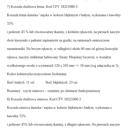
7) Koszula służbowa letnia. Kod CPV 18321000-5
Koszula letnia damska / męska w kolorze błękitnym i białym, wykonana z bawełny
55%
i poliester 45 % lub równoważnej tkaniny, z krótkim rękawem, na piesiach naszyte
dwie kieszonki z patkami zapinanymi na guziki, na ramionach umieszczone
naramienniki. Na lewym rękawie, w odległości około 60 mm od górnej krawędzi
rękawa, naszyty emblemat haftowany Straży Miejskiej Szczecin, w kształcie
wydłużonego owalu o wymiarach 120 x 105 mm +/- 10 mm (wg załącznika nr 5).
Końce kołnierzyka usztywnione fiszbinami.
Ilość białych: 11 szt Ilość błękitnych: 23 szt.
Rozmiary: szycie miarowe – rozmiary po obmiarze funkcjonariuszy
8) Koszula służbowa zimowa. Kod CPV 18321000-5
Koszula zimowa damska / męska w kolorze błękitnym i białym, wykonana z
bawełny 55%
i poliester 45% lub równoważnej tkaniny, z długim rękawem. Na piersiach naszyte