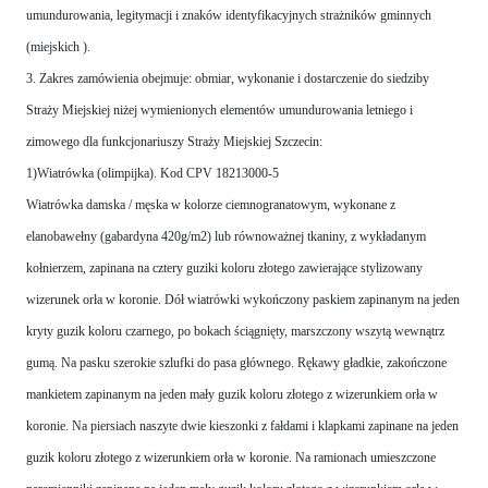
umundurowania, legitymacji i znaków identyfikacyjnych strażników gminnych
(miejskich ).
3. Zakres zamówienia obejmuje: obmiar, wykonanie i dostarczenie do siedziby
Straży Miejskiej niżej wymienionych elementów umundurowania letniego i
zimowego dla funkcjonariuszy Straży Miejskiej Szczecin:
1)Wiatrówka (olimpijka). Kod CPV 18213000-5
Wiatrówka damska / męska w kolorze ciemnogranatowym, wykonane z
elanobawełny (gabardyna 420g/m2) lub równoważnej tkaniny, z wykładanym
kołnierzem, zapinana na cztery guziki koloru złotego zawierające stylizowany
wizerunek orła w koronie. Dół wiatrówki wykończony paskiem zapinanym na jeden
kryty guzik koloru czarnego, po bokach ściągnięty, marszczony wszytą wewnątrz
gumą. Na pasku szerokie szlufki do pasa głównego. Rękawy gładkie, zakończone
mankietem zapinanym na jeden mały guzik koloru złotego z wizerunkiem orła w
koronie. Na piersiach naszyte dwie kieszonki z fałdami i klapkami zapinane na jeden
guzik koloru złotego z wizerunkiem orła w koronie. Na ramionach umieszczone