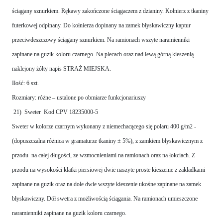
ściągany sznurkiem. Rękawy zakończone ściągaczem z dzianiny. Kołnierz z tkaniny
futerkowej odpinany. Do kołnierza dopinany na zamek błyskawiczny kaptur
przeciwdeszczowy ściągany sznurkiem. Na ramionach wszyte naramienniki
zapinane na guzik koloru czarnego. Na plecach oraz nad lewą górną kieszenią
naklejony żółty napis STRAŻ MIEJSKA.
Ilość: 6 szt.
Rozmiary: różne – ustalone po obmiarze funkcjonariuszy
21) Sweter Kod CPV 18235000-5
Sweter w kolorze czarnym wykonany z niemechacącego się polaru 400 g/m2 -
(dopuszczalna różnica w gramaturze tkaniny ± 5%), z zamkiem błyskawicznym z
przodu na całej długości, ze wzmocnieniami na ramionach oraz na łokciach. Z
przodu na wysokości klatki piersiowej dwie naszyte proste kieszenie z zakładkami
zapinane na guzik oraz na dole dwie wszyte kieszenie ukośne zapinane na zamek
błyskawiczny. Dół swetra z możliwością ściągania. Na ramionach umieszczone
naramienniki zapinane na guzik koloru czarnego.