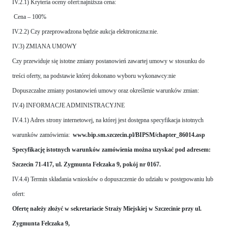
IV.2.1) Kryteria oceny ofert:najniższa cena:
Cena – 100%
IV.2.2) Czy przeprowadzona będzie aukcja elektroniczna:nie.
IV.3) ZMIANA UMOWY
Czy przewiduje się istotne zmiany postanowień zawartej umowy w stosunku do
treści oferty, na podstawie której dokonano wyboru wykonawcy:nie
Dopuszczalne zmiany postanowień umowy oraz określenie warunków zmian:
IV.4) INFORMACJE ADMINISTRACYJNE
IV.4.1) Adres strony internetowej, na której jest dostępna specyfikacja istotnych
warunków zamówienia:
www.bip.sm.szczecin.pl/BIPSM/chapter_86014.asp
Specyfikację istotnych warunków zamówienia można uzyskać pod adresem:
Szczecin 71-417, ul. Zygmunta Felczaka 9, pokój nr 0167.
IV.4.4) Termin składania wniosków o dopuszczenie do udziału w postępowaniu lub
ofert:
Ofertę należy złożyć w sekretariacie Straży Miejskiej w Szczecinie przy ul.
Zygmunta Felczaka 9,