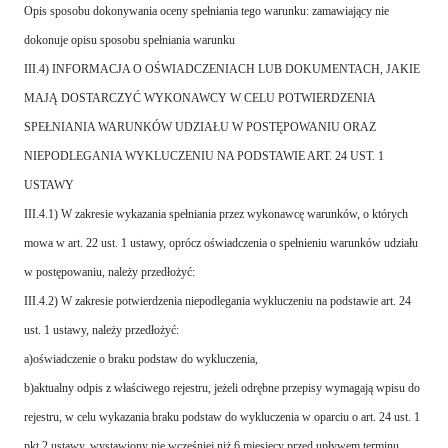
Opis sposobu dokonywania oceny spełniania tego warunku: zamawiający nie
dokonuje opisu sposobu spełniania warunku
III.4) INFORMACJA O OŚWIADCZENIACH LUB DOKUMENTACH, JAKIE
MAJĄ DOSTARCZYĆ WYKONAWCY W CELU POTWIERDZENIA
SPEŁNIANIA WARUNKÓW UDZIAŁU W POSTĘPOWANIU ORAZ
NIEPODLEGANIA WYKLUCZENIU NA PODSTAWIE ART. 24 UST. 1
USTAWY
III.4.1) W zakresie wykazania spełniania przez wykonawcę warunków, o których
mowa w art. 22 ust. 1 ustawy, oprócz oświadczenia o spełnieniu warunków udziału
w postępowaniu, należy przedłożyć:
III.4.2) W zakresie potwierdzenia niepodlegania wykluczeniu na podstawie art. 24
ust. 1 ustawy, należy przedłożyć:
a)oświadczenie o braku podstaw do wykluczenia,
b)aktualny odpis z właściwego rejestru, jeżeli odrębne przepisy wymagają wpisu do
rejestru, w celu wykazania braku podstaw do wykluczenia w oparciu o art. 24 ust. 1
pkt 2 ustawy, wystawiony nie wcześniej niż 6 miesięcy przed upływem terminu