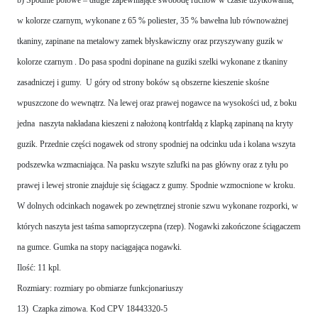
w kolorze czarnym, wykonane z 65 % poliester, 35 % bawełna lub równoważnej
tkaniny, zapinane na metalowy zamek błyskawiczny oraz przyszywany guzik w
kolorze czarnym . Do pasa spodni dopinane na guziki szelki wykonane z tkaniny
zasadniczej i gumy. U góry od strony boków są obszerne kieszenie skośne
wpuszczone do wewnątrz. Na lewej oraz prawej nogawce na wysokości ud, z boku
jedna naszyta nakładana kieszeni z nałożoną kontrfałdą z klapką zapinaną na kryty
guzik. Przednie części nogawek od strony spodniej na odcinku uda i kolana wszyta
podszewka wzmacniająca. Na pasku wszyte szlufki na pas główny oraz z tyłu po
prawej i lewej stronie znajduje się ściągacz z gumy. Spodnie wzmocnione w kroku.
W dolnych odcinkach nogawek po zewnętrznej stronie szwu wykonane rozporki, w
których naszyta jest taśma samoprzyczepna (rzep). Nogawki zakończone ściągaczem
na gumce. Gumka na stopy naciągająca nogawki.
Ilość: 11 kpl.
Rozmiary: rozmiary po obmiarze funkcjonariuszy
13) Czapka zimowa. Kod CPV 18443320-5