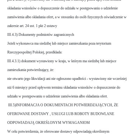
składania wniosków o dopuszczenie do udziału w postępowaniu o udzielenie
zamówienia albo składania ofert, a w stosunku do osób fizycznych oświadczenie w
zakresie art. 24 ust. 1 pkt 2 ustawy
III.4.3) Dokumenty podmiotów zagranicznych
Jeżeli wykonawca ma siedzibę lub miejsce zamieszkania poza terytorium
Rzeczypospolitej Polskiej, przedkłada:
III.4.3.1) dokument wystawiony w kraju, w którym ma siedzibę lub miejsce
zamieszkania potwierdzający, że:
nie otwarto jego likwidacji ani nie ogłoszono upadłości - wystawiony nie wcześniej
niż 6 miesięcy przed upływem terminu składania wniosków o dopuszczenie do
udziału w postępowaniu o udzielenie zamówienia albo składania ofert.
III.5)INFORMACJA O DOKUMENTACH POTWIERDZAJĄCYCH, ŻE
OFEROWANE DOSTAWY , USŁUGI LUB ROBOTY BUDOWLANE
ODPOWIADAJĄ OKREŚLONYM WYMAGANIOM
W celu potwierdzenia, że oferowane dostawy odpowiadają określonym