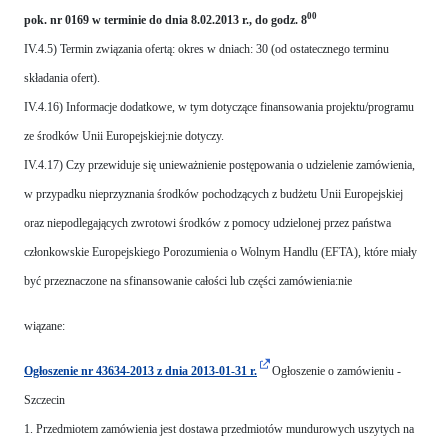
00
pok. nr 0169 w terminie do dnia 8.02.2013 r., do godz. 8
IV.4.5) Termin związania ofertą: okres w dniach: 30 (od ostatecznego terminu
składania ofert).
IV.4.16) Informacje dodatkowe, w tym dotyczące finansowania projektu/programu
ze środków Unii Europejskiej:nie dotyczy.
IV.4.17) Czy przewiduje się unieważnienie postępowania o udzielenie zamówienia,
w przypadku nieprzyznania środków pochodzących z budżetu Unii Europejskiej
oraz niepodlegających zwrotowi środków z pomocy udzielonej przez państwa
członkowskie Europejskiego Porozumienia o Wolnym Handlu (EFTA), które miały
być przeznaczone na sfinansowanie całości lub części zamówienia:nie
wiązane:
Ogłoszenie nr 43634-2013 z dnia 2013-01-31 r.
Ogłoszenie o zamówieniu -
Szczecin
1. Przedmiotem zamówienia jest dostawa przedmiotów mundurowych uszytych na