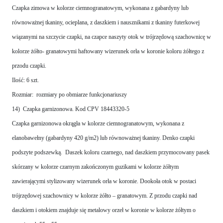
Czapka zimowa w kolorze ciemnogranatowym, wykonana z gabardyny lub
równoważnej tkaniny, ocieplana, z daszkiem i nausznikami z tkaniny futerkowej
wiązanymi na szczycie czapki, na czapce naszyty otok w trójrzędową szachownicę w
kolorze żółto- granatowymi haftowany wizerunek orła w koronie koloru żółtego z
przodu czapki.
Ilość: 6 szt.
Rozmiar: rozmiary po obmiarze funkcjonariuszy
14) Czapka garnizonowa. Kod CPV 18443320-5
Czapka garnizonowa okrągła w kolorze ciemnogranatowym, wykonana z
elanobawełny (gabardyny 420 g/m2) lub równoważnej tkaniny. Denko czapki
podszyte podszewką. Daszek koloru czarnego, nad daszkiem przymocowany pasek
skórzany w kolorze czarnym zakończonym guzikami w kolorze żółtym
zawierającymi stylizowany wizerunek orła w koronie. Dookoła otok w postaci
trójrzędowej szachownicy w kolorze żółto – granatowym. Z przodu czapki nad
daszkiem i otokiem znajduje się metalowy orzeł w koronie w kolorze żółtym o