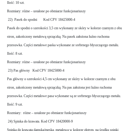
Ilość: 10 szt.
Rozmiary: różne – ustalone po obmiarze funkcjonariuszy
22) Pasek do spodni Kod CPV 18425000-4
Pasek do spodni o szerokości 3,5 cm wykonany ze skóry w kolorze czarnym z obu
stron, zakończony metalową sprzączką. Na pasek założona luźno ruchoma
przesuwka. Części metalowe paska wykonane ze srebrnego błyszczącego metalu.
Ilość: 8 szt.
Rozmiary: różne – ustalone po obmiarze funkcjonariuszy
23) Pas główny Kod CPV 18425000-4
Pas główny o szerokości 4,5 cm wykonany ze skóry w kolorze czarnym z obu
stron, zakończony metalową sprzączką. Na pas założona jest luźno ruchoma
przesuwka. Części metalowe pasa wykonane są ze srebrnego błyszczącego metalu.
Ilość: 9 szt.
Rozmiary: różne – ustalone po obmiarze funkcjonariuszy
24) Spinka do krawata. Kod CPV 18420000-9
Spinka do krawata damska/męska, metalowa w kolorze złotym, na środku spinki