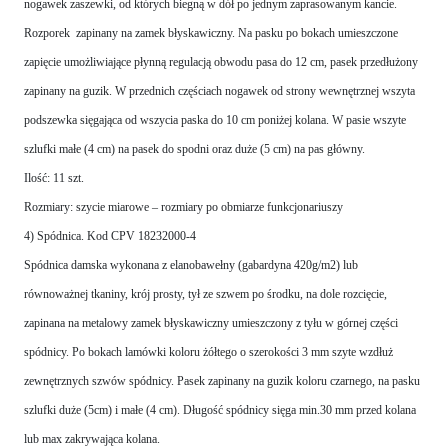
nogawek zaszewki, od których biegną w dół po jednym zaprasowanym kancie.
Rozporek zapinany na zamek błyskawiczny. Na pasku po bokach umieszczone
zapięcie umożliwiające płynną regulacją obwodu pasa do 12 cm, pasek przedłużony
zapinany na guzik. W przednich częściach nogawek od strony wewnętrznej wszyta
podszewka sięgająca od wszycia paska do 10 cm poniżej kolana. W pasie wszyte
szlufki małe (4 cm) na pasek do spodni oraz duże (5 cm) na pas główny.
Ilość: 11 szt.
Rozmiary: szycie miarowe – rozmiary po obmiarze funkcjonariuszy
4) Spódnica. Kod CPV 18232000-4
Spódnica damska wykonana z elanobawełny (gabardyna 420g/m2) lub
równoważnej tkaniny, krój prosty, tył ze szwem po środku, na dole rozcięcie,
zapinana na metalowy zamek błyskawiczny umieszczony z tyłu w górnej części
spódnicy. Po bokach lamówki koloru żółtego o szerokości 3 mm szyte wzdłuż
zewnętrznych szwów spódnicy. Pasek zapinany na guzik koloru czarnego, na pasku
szlufki duże (5cm) i małe (4 cm). Długość spódnicy sięga min.30 mm przed kolana
lub max zakrywająca kolana.