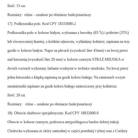
Ilość: 13 szt.
Rozmiary: różne – ustalone po obmiarze funkcjonariuszy
17) Podkoszulka polo. Kod CPV 18333000-2
Podkoszulka polo w kolorze białym, wykonana z bawełny (65 %) i poliester (35%)
lub równoważnej tkaniny, z krótkim rękawem, wykładany kołnierz, zapinana na trzy
guziki w kolorze białym. Napis na plecach (wysokość liter 45mm) i na lewej piersi
nad kieszenią (wysokość liter 20 mm) w kolorze czarnym STRAŻ MIEJSKA w
dwóch wersach wykonany farbami wodnymi w technice sitodruku. Na lewej piersi
jedna kieszonka z klapką zapinaną na guzik koloru białego. Na ramionach wszyte
naramienniki zapinane na guzik koloru białego umieszczony przy kołnierzu.
Ilość: 20 szt.
Rozmiary: różne – ustalone po obmiarze funkcjonariuszy
18) Obuwie służbowe specjalistyczne. Kod CPV 18832000-0
Obuwie w kolorze czarnym, podeszwa antypoślizgowa bardzo dobrej trakcji.
Cholewka wykonana ze skóry naturalnej w części przedniej i tylnej oraz z Cordury