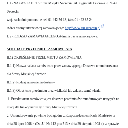
I. 1) NAZWA I ADRES:Straż Miejska Szczecin , ul. Zygmunta Felczaka 9, 71-471
Szczecin,
woj. zachodniopomorskie, tel. 91 442 76 13, faks 91 422 87 24.
Adres strony internetowej zamawiającego:
http://www.sm.szczecin.pl
I. 2) RODZAJ ZAMAWIAJĄCEGO:Administracja samorządowa.
SEKCJA II: PRZEDMIOT ZAMÓWIENIA
II.1) OKREŚLENIE PRZEDMIOTU ZAMÓWIENIA
II.1.1) Nazwa nadana zamówieniu przez zamawiającego:Dostawa umundurowania
dla Straży Miejskiej Szczecin
II.1.2) Rodzaj zamówienia:dostawy.
II.1.3) Określenie przedmiotu oraz wielkości lub zakresu zamówienia:
1. Przedmiotem zamówienia jest dostawa przedmiotów mundurowych uszytych na
miarę dla funkcjonariuszy Straży Miejskiej Szczecin.
2. Umundurowanie powinno być zgodne z Rozporządzeniem Rady Ministrów z
dnia 28 lipca 1998 r. (Dz..U. Nr 112 poz.713 z dnia 29 sierpnia 1998 r.) w sprawie