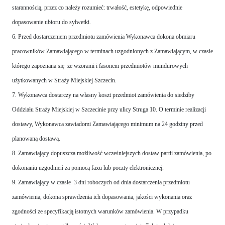
starannością, przez co należy rozumieć: trwałość, estetykę, odpowiednie
dopasowanie ubioru do sylwetki.
6. Przed dostarczeniem przedmiotu zamówienia Wykonawca dokona obmiaru
pracowników Zamawiającego w terminach uzgodnionych z Zamawiającym, w czasie
którego zapoznana się ze wzorami i fasonem przedmiotów mundurowych
użytkowanych w Straży Miejskiej Szczecin.
7. Wykonawca dostarczy na własny koszt przedmiot zamówienia do siedziby
Oddziału Straży Miejskiej w Szczecinie przy ulicy Struga 10. O terminie realizacji
dostawy, Wykonawca zawiadomi Zamawiającego minimum na 24 godziny przed
planowaną dostawą.
8. Zamawiający dopuszcza możliwość wcześniejszych dostaw partii zamówienia, po
dokonaniu uzgodnień za pomocą faxu lub poczty elektronicznej.
9. Zamawiający w czasie 3 dni roboczych od dnia dostarczenia przedmiotu
zamówienia, dokona sprawdzenia ich dopasowania, jakości wykonania oraz
zgodności ze specyfikacją istotnych warunków zamówienia. W przypadku