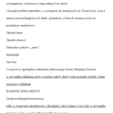
wymaganiom, wykonawcy mają dołączyć do oferty:
1.komplet próbek materiałów, o wymiarach nie mniejszych niż 15cmx15cm, wraz z
opisem potwierdzającym ich skład i gramaturę, z których zostaną uszyte nw.
przedmioty mundurowe:
1)kurtki letnie
2)kurtki zimowe
3)mundury polowe „moro”
4)olimpijki
5)swetry
2.wzorcowy egzemplarz emblematu haftowanego Straży Miejskiej Szczecin.
w przypadku składania oferty wspólnej należy złożyć jeden komplet próbek i jeden
wzorcowy emblemat
III.6)INNE DOKUMENTY
1)odpowiedniepełnomocnictwa;
tylko w sytuacjach określonych w Rozdziale I pkt 6 zdanie 2 siwz lub w przypadku