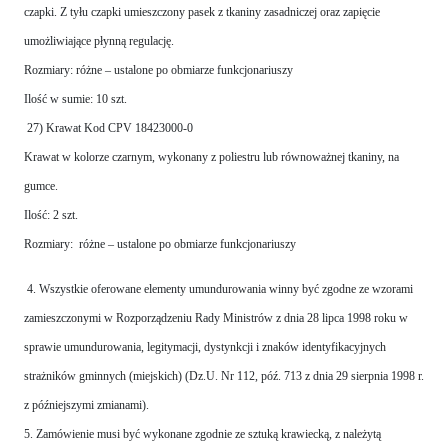
czapki. Z tyłu czapki umieszczony pasek z tkaniny zasadniczej oraz zapięcie
umożliwiające płynną regulację.
Rozmiary: różne – ustalone po obmiarze funkcjonariuszy
Ilość w sumie: 10 szt.
27) Krawat Kod CPV 18423000-0
Krawat w kolorze czarnym, wykonany z poliestru lub równoważnej tkaniny, na
gumce.
Ilość: 2 szt.
Rozmiary: różne – ustalone po obmiarze funkcjonariuszy
4. Wszystkie oferowane elementy umundurowania winny być zgodne ze wzorami
zamieszczonymi w Rozporządzeniu Rady Ministrów z dnia 28 lipca 1998 roku w
sprawie umundurowania, legitymacji, dystynkcji i znaków identyfikacyjnych
strażników gminnych (miejskich) (Dz.U. Nr 112, póź. 713 z dnia 29 sierpnia 1998 r.
z późniejszymi zmianami).
5. Zamówienie musi być wykonane zgodnie ze sztuką krawiecką, z należytą