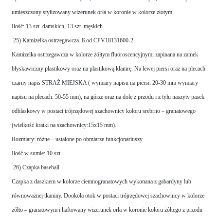
umieszczony stylizowany wizerunek orła w koronie w kolorze złotym.
Ilość: 13 szt. damskich, 13 szt. męskich
25) Kamizelka ostrzegawcza. Kod CPV18131600-2
Kamizelka ostrzegawcza w kolorze żółtym fluoroscencyjnym, zapinana na zamek
błyskawiczny plastikowy oraz na plastikową klamrę. Na lewej piersi oraz na plecach
czarny napis STRAŻ MIEJSKA ( wymiary napisu na piersi: 20-30 mm wymiary
napisu na plecach: 50-55 mm), na górze oraz na dole z przodu i z tyłu naszyty pasek
odblaskowy w postaci trójrzędowej szachownicy koloru srebrno – granatowego
(wielkość kratki na szachownicy:15x15 mm).
Rozmiary: różne – ustalone po obmiarze funkcjonariuszy
Ilość w sumie: 10 szt.
26) Czapka baseball
Czapka z daszkiem w kolorze ciemnogranatowych wykonana z gabardyny lub
równoważnej tkaniny. Dookoła otok w postaci trójrzędowej szachownicy w kolorze
żółto – granatowym i haftowany wizerunek orła w koronie koloru żółtego z przodu