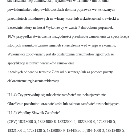
stwierdzenia nieprawidłowości, Wykonawca w terminie 7 dni od dnia
powiadomienia o nieprawidłowościach dokona poprawek we wskazanych
przedmiotach mundurowych na własny koszt lub wskaże zakład krawiecki w
Szczecinie, który na koszt Wykonawcy w czasie 7 dni dokona poprawek.
10.W przypadku stwierdzenia niezgodności przedmiotu zamówienia ze specyfikacja
istotnych warunków zamówienia lub stwierdzenia wad w jego wykonaniu,
Wykonawca zobowiązany jest do dostarczenia przedmiotów zgodnych ze
specyfikacją istotnych warunków zamówienia
i wolnych od wad w terminie 7 dni od pisemnego lub za pomocą poczty
elektronicznej zgłoszenia reklamacji.
II.1.4) Czy przewiduje się udzielenie zamówień uzupełniających:nie.
Określenie przedmiotu oraz wielkości lub zakresu zamówień uzupełniających
II.1.5) Wspólny Słownik Zamówień
(CPV):18213000-5, 18234000-8, 18232000-4, 18223200-0, 17282140-5,
18321000-5, 17281130-5, 18130000-9, 18443320-5 ,18441000-2, 18318400-5,