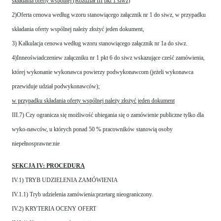
składania oferty wspólnej (Rozdział III pkt 1 siwz)
2)Oferta cenowa według wzoru stanowiącego załącznik nr 1 do siwz, w przypadku
składania oferty wspólnej należy złożyć jeden dokument,
3) Kalkulacja cenowa według wzoru stanowiącego załącznik nr 1a do siwz.
4)Inneoświadczeniew załączniku nr 1 pkt 6 do siwz wskazujące cześć zamówienia,
której wykonanie wykonawca powierzy podwykonawcom (jeżeli wykonawca
przewiduje udział podwykonawców);
w przypadku składania oferty wspólnej należy złożyć jeden dokument
III.7) Czy ogranicza się możliwość ubiegania się o zamówienie publiczne tylko dla
wyko-nawców, u których ponad 50 % pracowników stanowią osoby
niepełnosprawne:nie
SEKCJA IV: PROCEDURA
IV.1) TRYB UDZIELENIA ZAMÓWIENIA
IV.1.1) Tryb udzielenia zamówienia:przetarg nieograniczony.
IV.2) KRYTERIA OCENY OFERT