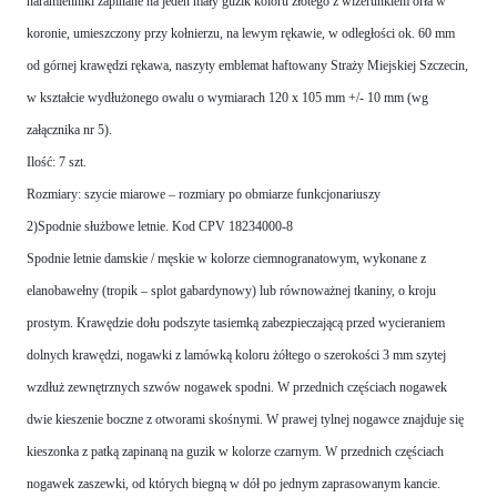
naramienniki zapinane na jeden mały guzik koloru złotego z wizerunkiem orła w
koronie, umieszczony przy kołnierzu, na lewym rękawie, w odległości ok. 60 mm
od górnej krawędzi rękawa, naszyty emblemat haftowany Straży Miejskiej Szczecin,
w kształcie wydłużonego owalu o wymiarach 120 x 105 mm +/- 10 mm (wg
załącznika nr 5).
Ilość: 7 szt.
Rozmiary: szycie miarowe – rozmiary po obmiarze funkcjonariuszy
2)Spodnie służbowe letnie. Kod CPV 18234000-8
Spodnie letnie damskie / męskie w kolorze ciemnogranatowym, wykonane z
elanobawełny (tropik – splot gabardynowy) lub równoważnej tkaniny, o kroju
prostym. Krawędzie dołu podszyte tasiemką zabezpieczającą przed wycieraniem
dolnych krawędzi, nogawki z lamówką koloru żółtego o szerokości 3 mm szytej
wzdłuż zewnętrznych szwów nogawek spodni. W przednich częściach nogawek
dwie kieszenie boczne z otworami skośnymi. W prawej tylnej nogawce znajduje się
kieszonka z patką zapinaną na guzik w kolorze czarnym. W przednich częściach
nogawek zaszewki, od których biegną w dół po jednym zaprasowanym kancie.