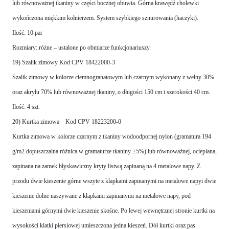
lub równoważnej tkaniny w części bocznej obuwia. Górna krawędź cholewki
wykończona miękkim kołnierzem. System szybkiego sznurowania (haczyki).
Ilość: 10 par
Rozmiary: różne – ustalone po obmiarze funkcjonariuszy
19) Szalik zimowy Kod CPV 18422000-3
Szalik zimowy w kolorze ciemnogranatowym lub czarnym wykonany z wełny 30%
oraz akrylu 70% lub równoważnej tkaniny, o długości 150 cm i szerokości 40 cm.
Ilość: 4 szt.
20) Kurtka zimowa Kod CPV 18223200-0
Kurtka zimowa w kolorze czarnym z tkaniny wodoodpornej nylon (gramatura 194
g/m2 dopuszczalna różnica w gramaturze tkaniny ±5%) lub równoważnej, ocieplana,
zapinana na zamek błyskawiczny kryty listwą zapinaną na 4 metalowe napy. Z
przodu dwie kieszenie górne wszyte z klapkami zapinanymi na metalowe napyi dwie
kieszenie dolne naszywane z klapkami zapinanymi na metalowe napy, pod
kieszeniami górnymi dwie kieszenie skośne. Po lewej wewnętrznej stronie kurtki na
wysokości klatki piersiowej umieszczona jedna kieszeń. Dół kurtki oraz pas