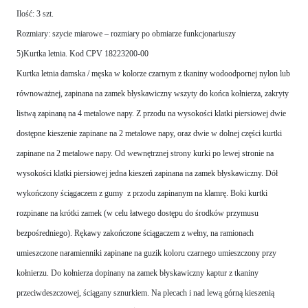
Ilość: 3 szt.
Rozmiary: szycie miarowe – rozmiary po obmiarze funkcjonariuszy
5)Kurtka letnia. Kod CPV 18223200-00
Kurtka letnia damska / męska w kolorze czarnym z tkaniny wodoodpornej nylon lub
równoważnej, zapinana na zamek błyskawiczny wszyty do końca kołnierza, zakryty
listwą zapinaną na 4 metalowe napy. Z przodu na wysokości klatki piersiowej dwie
dostępne kieszenie zapinane na 2 metalowe napy, oraz dwie w dolnej części kurtki
zapinane na 2 metalowe napy. Od wewnętrznej strony kurki po lewej stronie na
wysokości klatki piersiowej jedna kieszeń zapinana na zamek błyskawiczny. Dół
wykończony ściągaczem z gumy z przodu zapinanym na klamrę. Boki kurtki
rozpinane na krótki zamek (w celu łatwego dostępu do środków przymusu
bezpośredniego). Rękawy zakończone ściągaczem z wełny, na ramionach
umieszczone naramienniki zapinane na guzik koloru czarnego umieszczony przy
kołnierzu. Do kołnierza dopinany na zamek błyskawiczny kaptur z tkaniny
przeciwdeszczowej, ściągany sznurkiem. Na plecach i nad lewą górną kieszenią