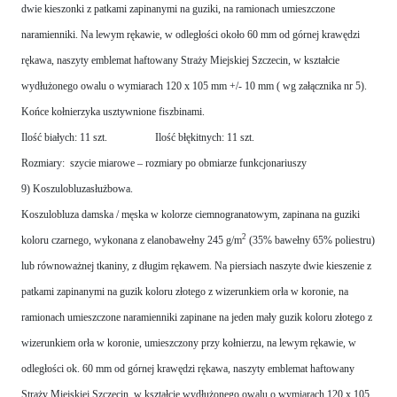
dwie kieszonki z patkami zapinanymi na guziki, na ramionach umieszczone
naramienniki. Na lewym rękawie, w odległości około 60 mm od górnej krawędzi
rękawa, naszyty emblemat haftowany Straży Miejskiej Szczecin, w kształcie
wydłużonego owalu o wymiarach 120 x 105 mm +/- 10 mm ( wg załącznika nr 5).
Końce kołnierzyka usztywnione fiszbinami.
Ilość białych: 11 szt. Ilość błękitnych: 11 szt.
Rozmiary: szycie miarowe – rozmiary po obmiarze funkcjonariuszy
9) Koszulobluzasłużbowa.
Koszulobluza damska / męska w kolorze ciemnogranatowym, zapinana na guziki
2
koloru czarnego, wykonana z elanobawełny 245 g/m
(35% bawełny 65% poliestru)
lub równoważnej tkaniny, z długim rękawem. Na piersiach naszyte dwie kieszenie z
patkami zapinanymi na guzik koloru złotego z wizerunkiem orła w koronie, na
ramionach umieszczone naramienniki zapinane na jeden mały guzik koloru złotego z
wizerunkiem orła w koronie, umieszczony przy kołnierzu, na lewym rękawie, w
odległości ok. 60 mm od górnej krawędzi rękawa, naszyty emblemat haftowany
Straży Miejskiej Szczecin, w kształcie wydłużonego owalu o wymiarach 120 x 105