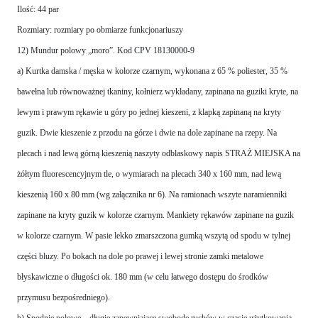
Ilość: 44 par
Rozmiary: rozmiary po obmiarze funkcjonariuszy
12) Mundur polowy „moro”. Kod CPV 18130000-9
a) Kurtka damska / męska w kolorze czarnym, wykonana z 65 % poliester, 35 %
bawełna lub równoważnej tkaniny, kołnierz wykładany, zapinana na guziki kryte, na
lewym i prawym rękawie u góry po jednej kieszeni, z klapką zapinaną na kryty
guzik. Dwie kieszenie z przodu na górze i dwie na dole zapinane na rzepy. Na
plecach i nad lewą górną kieszenią naszyty odblaskowy napis STRAŻ MIEJSKA na
żółtym fluorescencyjnym tle, o wymiarach na plecach 340 x 160 mm, nad lewą
kieszenią 160 x 80 mm (wg załącznika nr 6). Na ramionach wszyte naramienniki
zapinane na kryty guzik w kolorze czarnym. Mankiety rękawów zapinane na guzik
w kolorze czarnym. W pasie lekko zmarszczona gumką wszytą od spodu w tylnej
części bluzy. Po bokach na dole po prawej i lewej stronie zamki metalowe
błyskawiczne o długości ok. 180 mm (w celu łatwego dostępu do środków
przymusu bezpośredniego).
b) Spodnie polowe – długie zapewniające swobodę ruchów w czasie użytkowania,