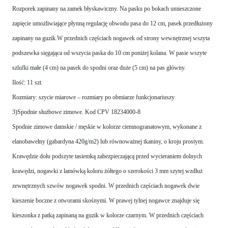
Rozporek zapinany na zamek błyskawiczny. Na pasku po bokach umieszczone
zapięcie umożliwiające płynną regulację obwodu pasa do 12 cm, pasek przedłużony
zapinany na guzik.W przednich częściach nogawek od strony wewnętrznej wszyta
podszewka sięgająca od wszycia paska do 10 cm poniżej kolana. W pasie wszyte
szlufki małe (4 cm) na pasek do spodni oraz duże (5 cm) na pas główny.
Ilość: 11 szt.
Rozmiary: szycie miarowe – rozmiary po obmiarze funkcjonariuszy
3)Spodnie służbowe zimowe. Kod CPV 18234000-8
Spodnie zimowe damskie / męskie w kolorze ciemnogranatowym, wykonane z
elanobawełny (gabardyna 420g/m2) lub równoważnej tkaniny, o kroju prostym.
Krawędzie dołu podszyte tasiemką zabezpieczającą przed wycieraniem dolnych
krawędzi, nogawki z lamówką koloru żółtego o szerokości 3 mm szytej wzdłuż
zewnętrznych szwów nogawek spodni. W przednich częściach nogawek dwie
kieszenie boczne z otworami skośnymi. W prawej tylnej nogawce znajduje się
kieszonka z patką zapinaną na guzik w kolorze czarnym. W przednich częściach