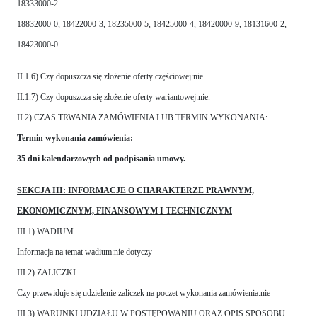
18333000-2
18832000-0, 18422000-3, 18235000-5, 18425000-4, 18420000-9, 18131600-2,
18423000-0
II.1.6) Czy dopuszcza się złożenie oferty częściowej:nie
II.1.7) Czy dopuszcza się złożenie oferty wariantowej:nie.
II.2) CZAS TRWANIA ZAMÓWIENIA LUB TERMIN WYKONANIA:
Termin wykonania zamówienia:
35 dni kalendarzowych od podpisania umowy.
SEKCJA III: INFORMACJE O CHARAKTERZE PRAWNYM,
EKONOMICZNYM, FINANSOWYM I TECHNICZNYM
III.1) WADIUM
Informacja na temat wadium:nie dotyczy
III.2) ZALICZKI
Czy przewiduje się udzielenie zaliczek na poczet wykonania zamówienia:nie
III.3) WARUNKI UDZIAŁU W POSTĘPOWANIU ORAZ OPIS SPOSOBU