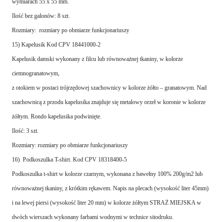
wymiarach 55 x 55 mm.
Ilość bez galonów: 8 szt.
Rozmiary: rozmiary po obmiarze funkcjonariuszy
15) Kapelusik Kod CPV 18441000-2
Kapelusik damski wykonany z filcu lub równoważnej tkaniny, w kolorze
ciemnogranatowym,
z otokiem w postaci trójrzędowej szachownicy w kolorze żółto – granatowym. Nad
szachownicą z przodu kapelusika znajduje się metalowy orzeł w koronie w kolorze
żółtym. Rondo kapelusika podwinięte.
Ilość: 3 szt.
Rozmiary: rozmiary po obmiarze funkcjonariuszy
16) Podkoszulka T-shirt. Kod CPV 18318400-5
Podkoszulka t-shirt w kolorze czarnym, wykonana z bawełny 100% 200g/m2 lub
równoważnej tkaniny, z krótkim rękawem. Napis na plecach (wysokość liter 45mm)
i na lewej piersi (wysokość liter 20 mm) w kolorze żółtym STRAŻ MIEJSKA w
dwóch wierszach wykonany farbami wodnymi w technice sitodruku.