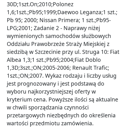
30D;1szt.On;2010;Polonez
1,6;1szt.;Pb95;1999;Daewoo Leganza;1 szt.;
Pb 95; 2000; Nissan Primera; 1 szt.;Pb95-
LPG;2001; Zadanie 2 - Naprawy niżej
wymienionych samochodów służbowych
Oddziału Prawobrzeże Straży Miejskiej z
siedzibą w Szczecinie przy ul. Struga 10: Fiat
Albea 1,3;1 szt.;Pb95;2004;Fiat Doblo
1,3D;3szt.;ON;2005-2006; Renault Trafic;
1szt.;ON;2007. Wykaz rodzaju i liczby usług
jest prognozowany i jest podstawą do
wyboru najkorzystniejszej oferty w
kryterium cena. Powyższe ilości są aktualne
w chwili sporządzania czynności
przetargowych niezbędnych do określenia
wartości przedmiotu zamówienia.