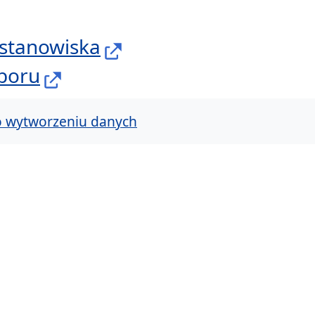
stanowiska
boru
Miejskiej
o wytworzeniu danych
cin