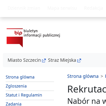
przejdz do glównego menu
przejdz do tresc
Dziennik zmian
Mapa serwisu
Redakcja
Miasto Szczecin
Straz Miejska
Strona glówna
Strona glówna
Rekrutac
- sposoby przyjmowania i zalatwiania s
Zgloszenia
Strazy Miejskiej Szczecin
Statut i Regulamin
Nabór na w
i srodki dzialania Strazy Miejskiej Szczecin
Zadania