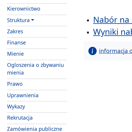
Kierownictwo
Nabór na 
Struktura
Wyniki na
- obowiazki i uprawnienia strazników Strazy 
Zakres
Finanse
informacja 
- struktura wlasnosciowa i majatek SM Szcze
Mienie
Ogloszenia o zbywaniu
mienia
Prawo
Uprawnienia
Wykazy
Rekrutacja
Zamówienia publiczne