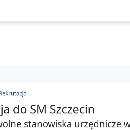
i
Rekrutacja
ja do SM Szczecin
praw
olne stanowiska urzędnicze w 