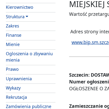
MIEJSKIEJ
Kierownictwo
Wartość przetargu
Struktura
- obowiazki i uprawnienia strazników Strazy 
Zakres
Adres strony int
Finanse
www.bip.sm.szcz
- struktura wlasnosciowa i majatek SM Szcze
Mienie
Ogloszenia o zbywaniu
mienia
Prawo
Szczecin: DOST
Uprawnienia
Numer ogłoszenia
Wykazy
OGŁOSZENIE O Z
Rekrutacja
Zamieszczanie og
Zamówienia publiczne