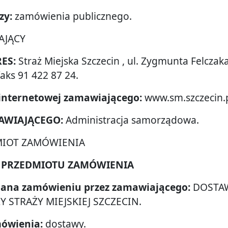
zy:
zamówienia publicznego.
AJĄCY
RES:
Straż Miejska Szczecin , ul. Zygmunta Felczak
faks 91 422 87 24.
 internetowej zamawiającego:
www.sm.szczecin.
MAWIAJĄCEGO:
Administracja samorządowa.
DMIOT ZAMÓWIENIA
IE PRZEDMIOTU ZAMÓWIENIA
adana zamówieniu przez zamawiającego:
DOSTA
 STRAŻY MIEJSKIEJ SZCZECIN.
mówienia:
dostawy.