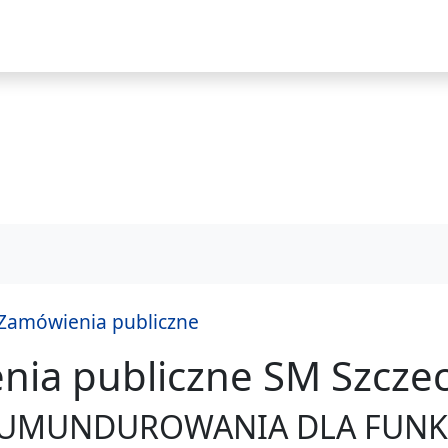
i
Zamówienia publiczne
ia publiczne SM Szczec
praw
UMUNDUROWANIA DLA FUNKC