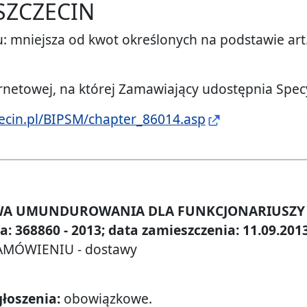
 SZCZECIN
: mniejsza od kwot określonych na podstawie art.
Miejskiej
ernetowej, na której Zamawiający udostępnia Spe
ecin.pl/BIPSM/chapter_86014.asp
cin
AWA UMUNDUROWANIA DLA FUNKCJONARIUSZY S
: 368860 - 2013; data zamieszczenia: 11.09.201
AMÓWIENIU - dostawy
łoszenia:
obowiązkowe.