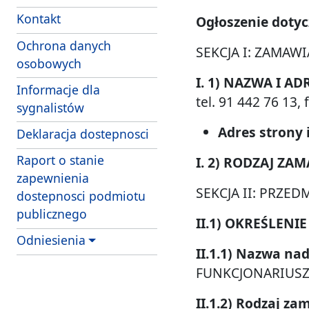
Kontakt
Ogłoszenie dotyc
Ochrona danych
SEKCJA I: ZAMAWI
osobowych
I. 1) NAZWA I AD
Informacje dla
tel. 91 442 76 13, 
sygnalistów
Adres strony
Deklaracja dostepnosci
Raport o stanie
I. 2) RODZAJ ZA
zapewnienia
SEKCJA II: PRZE
dostepnosci podmiotu
publicznego
II.1) OKREŚLEN
Odniesienia
II.1.1) Nazwa n
FUNKCJONARIUSZY
II.1.2) Rodzaj za