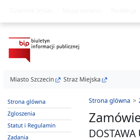
przejdz do glównego menu
przejdz do tresc
Dziennik zmian
Mapa serwisu
Redakcja
Miasto Szczecin
Straz Miejska
Strona glówna
Strona glówna
Zamówien
- sposoby przyjmowania i zalatwiania s
Zgloszenia
Strazy Miejskiej Szczecin
Statut i Regulamin
DOSTAWA 
i srodki dzialania Strazy Miejskiej Szczecin
Zadania