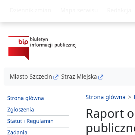
przejdz do glównego menu
przejdz do tresc
Dziennik zmian
Mapa serwisu
Redakcja
Miasto Szczecin
Straz Miejska
Strona glówna
Strona glówna
Raport o
- sposoby przyjmowania i zalatwiania s
Zgloszenia
Strazy Miejskiej Szczecin
Statut i Regulamin
publicz
i srodki dzialania Strazy Miejskiej Szczecin
Zadania