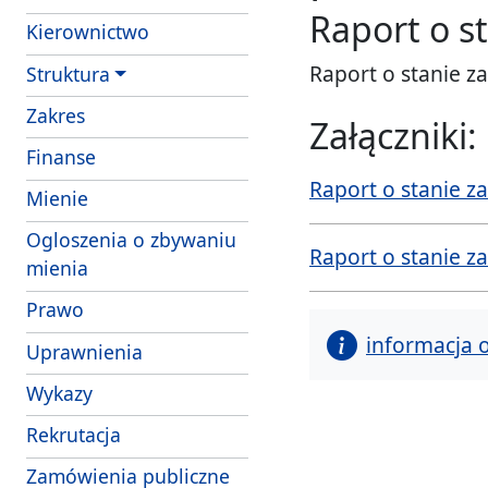
Raport o s
Kierownictwo
Raport o stanie 
Struktura
- obowiazki i uprawnienia strazników Strazy 
Zakres
Załączniki:
Finanse
Raport o stanie z
- struktura wlasnosciowa i majatek SM Szcze
Mienie
Ogloszenia o zbywaniu
Raport o stanie z
mienia
Prawo
informacja 
Uprawnienia
Wykazy
Rekrutacja
Zamówienia publiczne