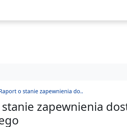
i
Raport o stanie zapewnienia do..
 stanie zapewnienia do
praw
nego